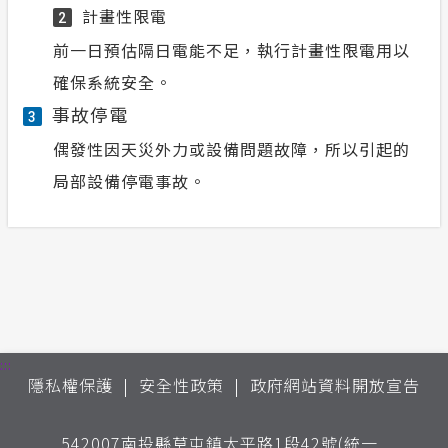
計畫性限電
2
前一日預估隔日電能不足，執行計畫性限電用以
確保系統安全。
事故停電
3
偶發性因天災外力或設備問題故障，所以引起的
局部設備停電事故。
:::
隱私權保護
安全性政策
政府網站資料開放宣告
542007南投縣草屯鎮太平路1段42號(統一