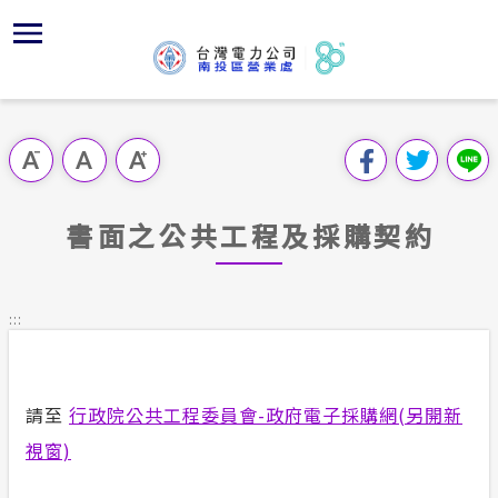
跳
區
為
主
對
行
請
到
主
位置
服務白皮
組織、職
全國法規
申請手續
用戶陳情
要
首頁
內
服務轄區
供電時程
對外關係
電業法
電價表
意見信箱
跳過此工具列
容
區處簡介
區
經營實績
志工園地
解釋性規
營業規章
電費繳付
塊
服務據點
書面之公共工程及採購契約
地下配電
顧客滿意
行政指導
營業規章
用電安全
為民服務
供電設備
繳費方式
施政計畫
電價表
:::
規章條款
沿革及特
配電線路
預算及決
台灣電力
主動公開資訊
約
請至
行政院公共工程委員會-政府電子採購網(另開新
請願之處
電力生活館
視窗)
書面之公
常見問答