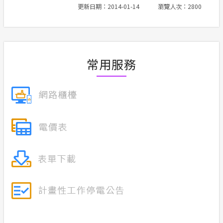
更新日期：2014-01-14
瀏覽人次：2800
合議制機
隱私權保護
支付或接
政府網站資料開放宣告
常用服務
服務消息
計畫性工作停電公告-這不是電源不足的停
電
安全性政策