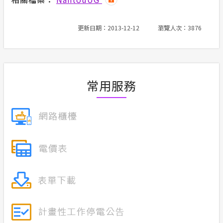
合議制機
隱私權保護
更新日期：2013-12-12
瀏覽人次：3876
支付或接
政府網站資料開放宣告
服務消息
常用服務
計畫性工作停電公告-這不是電源不足的停
電
安全性政策