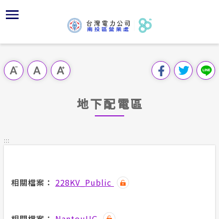
跳
區
為
主
對
行
請
到
主
位置
服務白皮
組織、職
全國法規
申請手續
用戶陳情
要
首頁
內
服務轄區
供電時程
對外關係
電業法
電價表
意見信箱
跳過此工具列
容
區處簡介
區
經營實績
志工園地
解釋性規
營業規章
電費繳付
塊
服務據點
地下配電區
地下配電
顧客滿意
行政指導
營業規章
用電安全
為民服務
供電設備
繳費方式
施政計畫
電價表
:::
規章條款
沿革及特
配電線路
預算及決
台灣電力
主動公開資訊
約
相關檔案：
228KV_Public
請願之處
電力生活館
書面之公
常見問答
相關檔案：
NantouUG