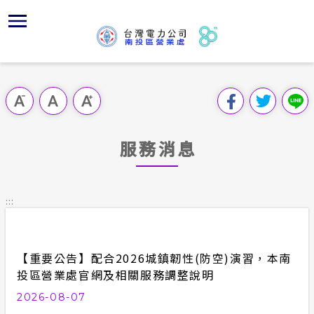
跳
區
為
主
對
行
請
到
主
位置
服務白皮
組織、職
全國法規
申請手續
用戶陳情
要
首頁
內
服務轄區
供電時程
對外關係
電業法
電價表
意見信箱
跳過此工具列
容
區處簡介
區
經營實績
志工園地
解釋性規
營業規章
電費繳付
塊
服務據點
服務消息
地下配電
顧客滿意
行政指導
營業規章
用電安全
為民服務
供電設備
繳費方式
施政計畫
電價表
:::
規章條款
沿革及特
配電線路
預算及決
台灣電力
主動公開資訊
約
【重要公告】配合2026城鎮韌性(防空)演習，本南
請願之處
電力生活館
投區營業處官網及相關服務調整說明
書面之公
2026-08-07
常見問答