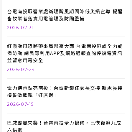
合議制機
台電南投區營業處辦理颱風期間降低災損宣導 提醒
隱私權保護
畜牧業者落實用電管理及防颱整備
支付或接
政府網站資料開放宣告
2026-07-31
服務消息
紅霞颱風恐將帶來局部豪大雨 台電南投區處全力戒
備防颱 請民眾利用APP及網路通報查詢停復電資訊
計畫性工作停電公告-這不是電源不足的停
並留意用電安全
電
2026-07-24
安全性政策
電力傳承點亮南投！台電新卸任處長交接 新處長接
棒誓做鄉親「好厝邊」
2026-07-15
巴威颱風來襲！台電南投全力搶修，已恢復逾九成
六供電