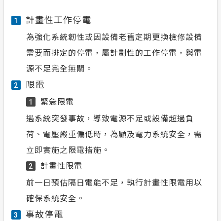
計畫性工作停電
1
為強化系統韌性或因設備老舊定期更換檢修設備
需要而排定的停電，屬計劃性的工作停電，與電
源不足完全無關。
限電
2
緊急限電
1
遇系統突發事故，導致電源不足或設備超過負
荷、電壓嚴重偏低時，為顧及電力系統安全，需
立即實施之限電措施。
計畫性限電
2
前一日預估隔日電能不足，執行計畫性限電用以
確保系統安全。
事故停電
3