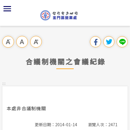
跳
區
為
主
對
行
請
交
到
主
位置
供電時程
組織、職
全國法規
申請手續
用戶陳情
線上投票
要
首頁
內
沿革及特
繳費方式
對外關係
電業法
電價表
意見信箱
問卷調查
跳過此工具列
容
區處簡介
區
服務轄區
志工園地
解釋性規
營業規章
電費繳付
塊
服務據點
合議制機關之會議紀錄
經營實績
配電線路
行政指導
電價表
用電安全
為民服務
地下配電
台灣電力
施政計畫
台灣電力
:::
規章條款
約
防救災動
預算及決
主動公開資訊
本處非合議制機關
請願之處
電力生活館
書面之公
更新日期：2014-01-14
瀏覽人次：2471
常見問答