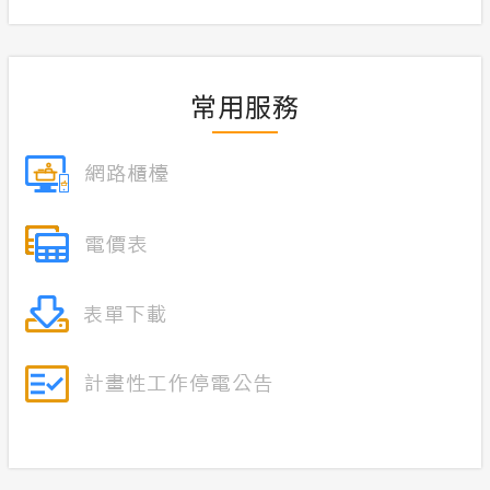
合議制機
服務消息
支付或接
常用服務
安全性政策
交流園地
隱私權保護
政府網站資料開放宣告
小看板
計畫性工作停電公告-這不是電源不足的停
電