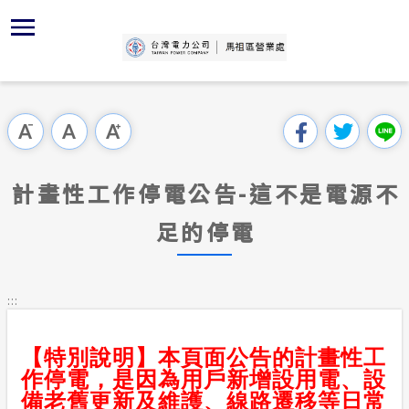
跳
區
為
主
對
行
請
交
到
主
位置
再生能源
組織、職
全國法規
申請手續
用戶陳情
線上投票
要
首頁
內
沿革及特
供電時程
對外關係
電業法
電價表
意見信箱
問卷調查
跳過此工具列
容
區處簡介
區
服務轄區
志工園地
解釋性規
營業規則
電費繳付
塊
服務據點
計畫性工作停電公告-這不是電源不
經營實績
繳費方式
行政指導
營業規則
用電安全
為民服務
足的停電
地下配電
配電線路
施政計畫
電價表
規章條款
防救災動
預算及決
台灣電力
:::
主動公開資訊
約
區處簡介
請願之處
【特別說明】本頁面公告的計畫性工
電力生活館
作停電，是因為用戶新增設用電、設
書面之公
備老舊更新及維護、線路遷移等日常
常見問答