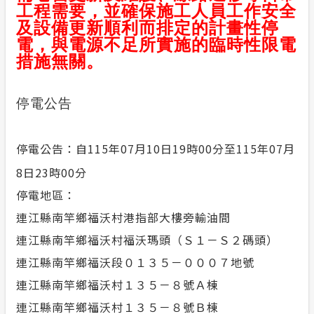
工程需要，並確保施工人員工作安全
合議制機
及設備更新順利而排定的計畫性停
交流園地
電，與電源不足所實施的臨時性限電
支付或接
措施無關。
服務消息
安全性政策
停電公告
計畫性工作停電公告-這不是電源不足的停
停電公告：自115年07月10日19時00分至115年07月
電
8日23時00分
政府網站資料開放宣告
停電地區：
連江縣南竿鄉福沃村港指部大樓旁輸油間
隱私權保護
連江縣南竿鄉福沃村福沃瑪頭（Ｓ１－Ｓ２碼頭）
連江縣南竿鄉福沃段０１３５－０００７地號
連江縣南竿鄉福沃村１３５－８號Ａ棟
連江縣南竿鄉福沃村１３５－８號Ｂ棟