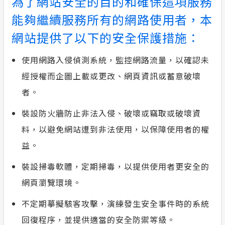
為了網站安全的目的和確保這項服務
合議制機
能夠繼續服務所有的網路使用者，本
交流園地
網站提供了以下的安全保護措施：
支付或接
服務消息
使用網路入侵偵測系統，監控網路流量，以確認未
安全性政策
經授權而企圖上載或更改、網頁資訊或蓄意破壞
者。
計畫性工作停電公告-這不是電源不足的停
電
裝設防火牆防止非法入侵、破壞或竊取或破壞資
料，以避免網站遭到非法使用，以保障使用者的權
政府網站資料開放宣告
益。
隱私權保護
裝設掃毒軟體，定期掃毒，以提供使用者更安全的
網頁瀏覽環境。
不定期摹擬駭客攻擊，演練發生安全事件時的系統
回復程序，並提供適當的安全防禦等級。