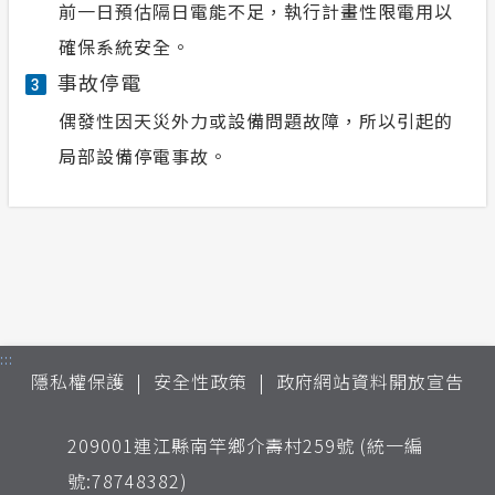
前一日預估隔日電能不足，執行計畫性限電用以
確保系統安全。
事故停電
3
偶發性因天災外力或設備問題故障，所以引起的
局部設備停電事故。
:::
隱私權保護
安全性政策
政府網站資料開放宣告
209001連江縣南竿鄉介壽村259號 (統一編
號:78748382)