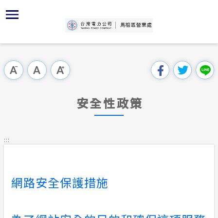
跳
區
為
主
對
行
請
交
到
主
位置
再生能源
組織、職
全國法規
申請手續
用戶陳情
線上投票
要
首頁
內
沿革及特
供電時程
對外關係
電業法
電價表
意見信箱
問卷調查
跳過此工具列
容
區處簡介
區
服務轄區
志工園地
解釋性規
營業規則
電費繳付
塊
服務據點
安全性政策
經營實績
繳費方式
行政指導
營業規則
用電安全
為民服務
地下配電
配電線路
施政計畫
電價表
:::
規章條款
防救災動
預算及決
台灣電力
主動公開資訊
約
網路安全保護措施
區處簡介
請願之處
電力生活館
書面之公
常見問答