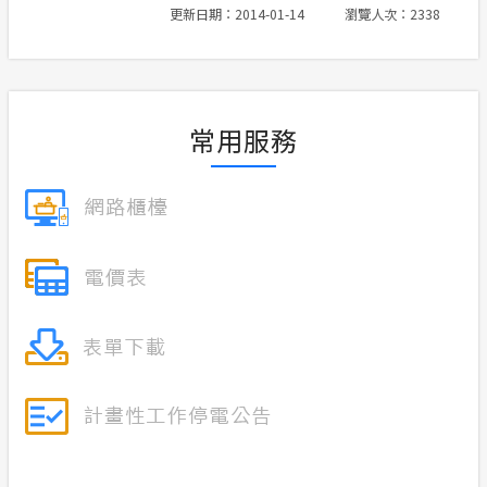
更新日期：2014-01-14
瀏覽人次：2338
合議制機
交流園地
支付或接
服務消息
常用服務
安全性政策
計畫性工作停電公告-這不是電源不足的停
電
政府網站資料開放宣告
隱私權保護