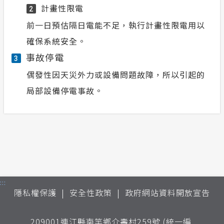
計畫性限電
2
前一日預估隔日電能不足，執行計畫性限電用以
確保系統安全。
事故停電
3
偶發性因天災外力或設備問題故障，所以引起的
局部設備停電事故。
:::
隱私權保護
安全性政策
政府網站資料開放宣告
209001連江縣南竿鄉介壽村259號 (統一編