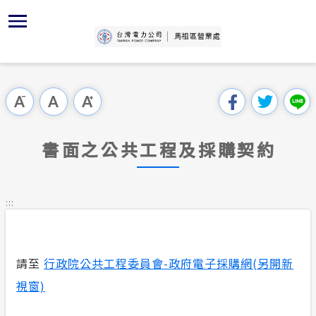
跳
區
為
主
對
行
請
交
到
主
位置
再生能源
組織、職
全國法規
申請手續
用戶陳情
線上投票
要
首頁
內
沿革及特
供電時程
對外關係
電業法
電價表
意見信箱
問卷調查
跳過此工具列
容
區處簡介
區
服務轄區
志工園地
解釋性規
營業規則
電費繳付
塊
服務據點
書面之公共工程及採購契約
經營實績
繳費方式
行政指導
營業規則
用電安全
為民服務
地下配電
配電線路
施政計畫
電價表
:::
規章條款
防救災動
預算及決
台灣電力
主動公開資訊
約
請至
行政院公共工程委員會-政府電子採購網(另開新
區處簡介
請願之處
電力生活館
視窗)
書面之公
常見問答