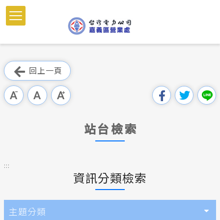
跳
到
主
要
內
跳過此工具列
容
回上一頁
區
塊
站台檢索
:::
資訊分類檢索
主題分類