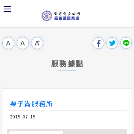
跳
區
為
再
主
對
行
請
到
主
位置
服務白皮
再生能源
組織、職
全國法規
申請手續
用戶陳情
要
首頁
內
沿革及特
供電時程
再生能源
對外關係
電業法
電價表
意見信箱
跳過此工具列
容
區處簡介
區
服務轄區
志工園地
再生能源
解釋性規
營業規則
電費繳付
塊
服務據點
服務據點
經營實績
繳費方式
併網儲能
行政指導
營業規則
用電安全
為民服務
地下配電
再生能源
共同升壓
施政計畫
電價表
:::
規章條款
防救災動
配電線路
質權設定
預算及決
台灣電力
栗子崙服務所
主動公開資訊
約
轉直供及
請願之處
電力生活館
2015-07-15
再生能源
書面之公
常見問答