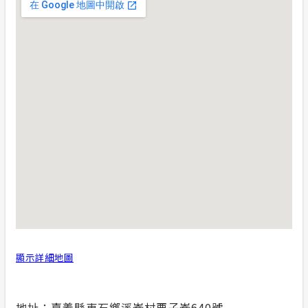
再生能源
合議制機
計畫性工作停電公告-這不是電源不足的停
電
再生能源
支付或接
隱私權保護
小額綠電
政府網站資料開放宣告
丹娜絲颱
安全性政策
服務消息
顯示詳細地圖
地址：嘉義縣東石鄉溪崙村栗子崙640號