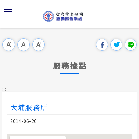
跳
區
為
再
主
對
行
請
到
主
位置
服務白皮
再生能源
組織、職
全國法規
申請手續
用戶陳情
要
首頁
內
沿革及特
供電時程
再生能源
對外關係
電業法
電價表
意見信箱
跳過此工具列
容
區處簡介
區
服務轄區
志工園地
再生能源
解釋性規
營業規則
電費繳付
塊
服務據點
服務據點
經營實績
繳費方式
併網儲能
行政指導
營業規則
用電安全
為民服務
地下配電
再生能源
共同升壓
施政計畫
電價表
:::
規章條款
防救災動
配電線路
質權設定
預算及決
台灣電力
大埔服務所
主動公開資訊
約
轉直供及
請願之處
電力生活館
2014-06-26
再生能源
書面之公
常見問答