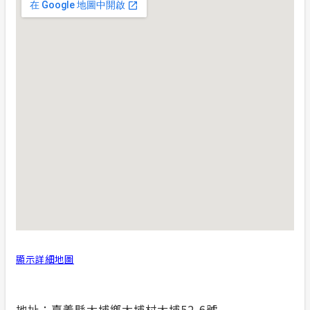
再生能源
合議制機
計畫性工作停電公告-這不是電源不足的停
電
再生能源
支付或接
隱私權保護
小額綠電
政府網站資料開放宣告
丹娜絲颱
安全性政策
服務消息
顯示詳細地圖
地址：嘉義縣大埔鄉大埔村大埔52-6號