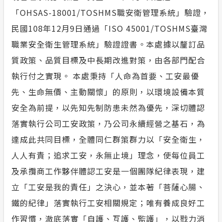
「OHSAS-18001/TOSHMS職安衛管理系統」驗證，
民國108年12月9日通過「ISO 45001/TOSHMS臺灣
職業安全衛生管理系統」驗證證書。本處據以釐訂品
質政策、品質目標及中長期改進對策，由各部門配合
執行付之實現。 本處秉持「人命為首要、工安最優
先、生命無價、主動關懷」的原則，以環境設備本質
安全為前提，以先知先制防患未然為優先，深切體認
落實執行公司工安政策，乃公司永續經營之基石，為
達成此共同目標，全體同仁群策群力以「安全衛生，
人人有責；追求工安，永無止境」理念，使每位員工
及承攬商工作夥伴體認工安是一個團隊紀律表現，建
立「工安是我的責任」之決心，並本著「菩薩心腸、
鐵的紀律」落實執行工安相關規定；唯有養成良好工
作習慣，澈底落實「自護、互護、監護」，以戮力消