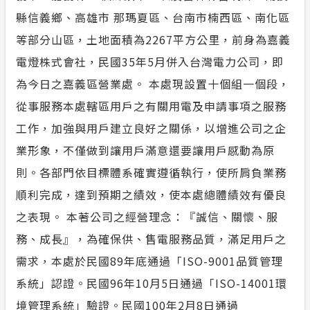
縣信義鄉、高雄市 那瑪夏區、台南市楠西區、南化區
再生能源
合議制機
計畫性工作停電公告-這不是電源不足的停
等部分山區，土地面積為2267平方公里，前身為嘉義
電
再生能源
支付或接
電燈株式會社，民國35年5月併入台灣電力公司，即
隱私權保護
為今日之嘉義區營業處。 本處現設置十個組一個段，
小額綠電
從事服務本處轄區用戶之有關用電及申請事項之服務
政府網站資料開放宣告
丹娜絲颱
工作，加強與用戶建立良好之關係，以增進公司之企
安全性政策
業形象，不僅做到讓用戶滿意還要讓用戶感動為原
則。各部門依目標體系確實遵循執行，使所肩負業務
服務消息
順利完成，達到預期之績效，使本處總體績效有優良
之表現。 本著公司之經營理念：『誠信、關懷、服
務、成長』，為確保供、售電服務品質，滿足用戶之
需求，本處於民國89年底通過「ISO-9001品質管理
系統」認證。民國96年10月5日通過「ISO-14001環
境管理系統」驗證。民國100年2月8日通過