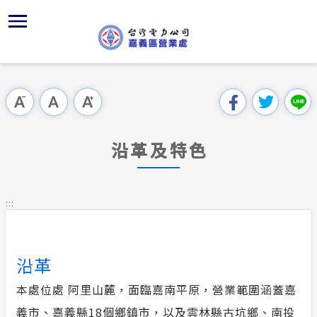
跳
區
為
再
主
對
行
請
到
主
位置
服務白皮
再生能源
組織、職
全國法規
申請手續
用戶陳情
要
首頁
內
沿革及特
供電時程
再生能源
對外關係
電業法
電價表
意見信箱
跳過此工具列
容
區處簡介
區
服務轄區
志工園地
再生能源
解釋性規
營業規則
電費繳付
塊
服務據點
沿革及特色
經營實績
繳費方式
併網儲能
行政指導
營業規則
用電安全
為民服務
地下配電
再生能源
共同升壓
施政計畫
電價表
:::
規章條款
防救災動
配電線路
質權設定
預算及決
台灣電力
主動公開資訊
約
沿革
轉直供及
請願之處
電力生活館
本處位處 阿里山麓，面臨嘉南平原，營業範圍涵蓋嘉
再生能源
書面之公
義市、嘉義縣18個鄉鎮市，以及雲林縣古坑鄉、南投
常見問答