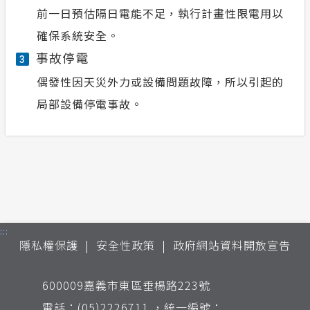
前一日預估隔日電能不足，執行計畫性限電用以
確保系統安全。
事故停電
3
偶發性因天災外力或設備問題故障，所以引起的
局部設備停電事故。
:::
隱私權保護
安全性政策
政府網站資料開放宣告
600009嘉義市東區垂楊路223號
電話：(05)2226711 ，統一編號：