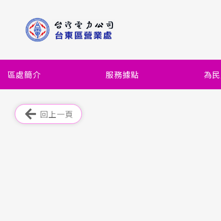
跳
到
主
要
內
容
區處簡介
服務據點
為民
區
塊
跳過此工具列
回上一頁