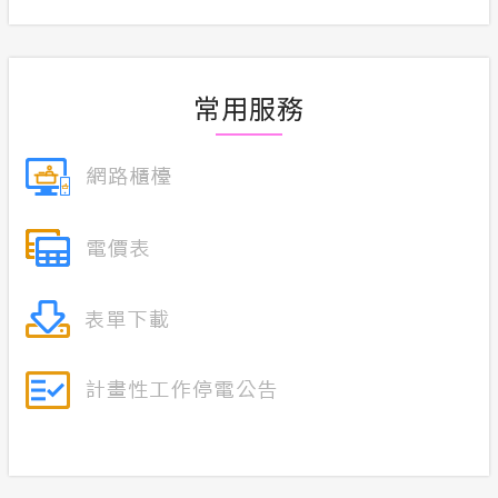
合議制機
政府網站資料開放宣告
支付或接
常用服務
隱私權保護
計畫性工作停電公告-這不是電源不足的停
電
服務消息
安全性政策