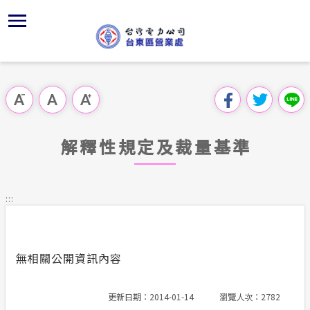
跳
區
沿
為
主
對
行
請
到
主
位置
台東區營
再生能源
組織、職
全國法規
申請手續
用戶陳情
要
首頁
內
服務轄區
本處特色
供電時程
對外關係
電業法
電價表
意見信箱
跳過此工具列
容
區處簡介
區
經營實績
繳費方式
解釋性規
營業規章
電費繳付
塊
服務據點
解釋性規定及裁量基準
地下配電
配電線路
行政指導
營業規則
用電安全
為民服務
沿革及特
施政計畫
電價表
:::
規章條款
ISO政策
預算及決
台灣電力
主動公開資訊
約
無相關公開資訊內容
請願之處
電力生活館
書面之公
更新日期：2014-01-14
瀏覽人次：2782
常見問答