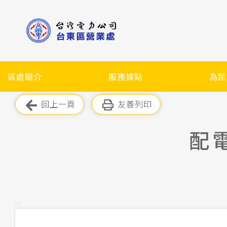
跳
到
主
要
內
容
區處簡介
服務據點
為民
區
塊
跳過此工具列
回上一頁
友善列印
配
:::