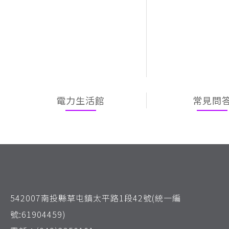
電力生活館
常見問
542007南投縣草屯鎮太平路1段42號(統一編
號:61904459)