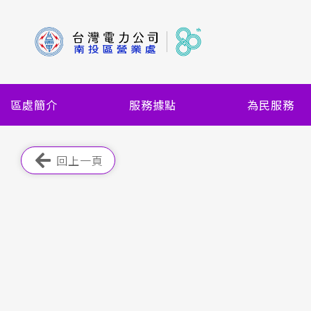
跳
到
主
要
內
容
區處簡介
服務據點
為民服務
區
塊
跳過此工具列
回上一頁