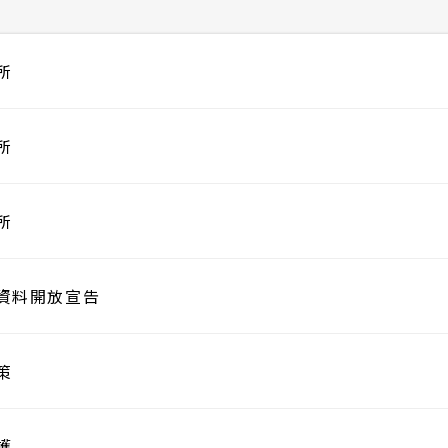
所
所
所
資料開放宣告
策
護