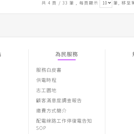
共 4 頁 / 33 筆
, 每頁顯示
筆, 移至
點
為民服務
服務白皮書
供電時程
志工園地
顧客滿意度調查報告
繳費方式簡介
配電線路工作停復電告知
SOP