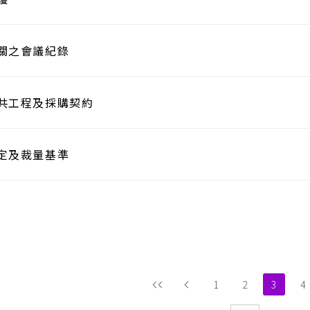
關之會議紀錄
共工程及採購契約
定及裁量基準
1
2
3
4