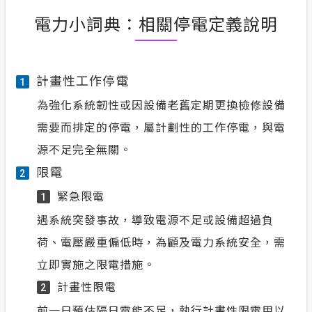
電力小詞典：相關停電定義說明
計畫性工作停電
1
為強化系統韌性或因設備老舊定期更換檢修設備
需要而排定的停電，屬計劃性的工作停電，與電
源不足完全無關。
限電
2
緊急限電
1
遇系統突發事故，導致電源不足或設備超過負
荷、電壓嚴重偏低時，為顧及電力系統安全，需
立即實施之限電措施。
計畫性限電
2
前一日預估隔日電能不足，執行計畫性限電用以