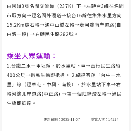
由國道3號名間交流道（237K）下→左轉台3線往名間
市區方向→經名間外環道→接台16線往集集水里方向
15.2Km處右轉→遇中山橋左轉→走河邊南岸道路(自
由路一段) →右轉民生路282號。
乘坐大眾運輸：
1.台鐵二水—車埕線，於水里站下車→直行民生路約
400公尺→過民生橋即抵達。 2.總達客運「台中—水
里」線（經草屯、中興、南投），於水里站下車→右
轉河邊北岸道路(中正路) →第一個紅綠燈左轉→過民
生橋即抵達。
更新日期：2025-11-07
瀏覽人次：14114