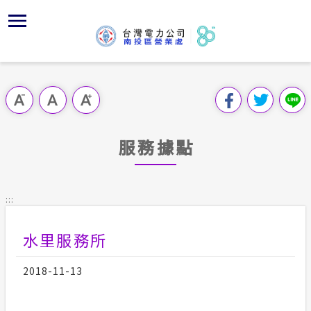
跳
區
為
主
對
行
請
到
主
位置
服務白皮
組織、職
全國法規
申請手續
用戶陳情
要
首頁
內
服務轄區
供電時程
對外關係
電業法
電價表
意見信箱
跳過此工具列
容
區處簡介
區
經營實績
志工園地
解釋性規
營業規章
電費繳付
塊
服務據點
服務據點
地下配電
顧客滿意
行政指導
營業規章
用電安全
為民服務
供電設備
繳費方式
施政計畫
電價表
:::
規章條款
沿革及特
配電線路
預算及決
台灣電力
水里服務所
主動公開資訊
約
請願之處
電力生活館
2018-11-13
書面之公
常見問答