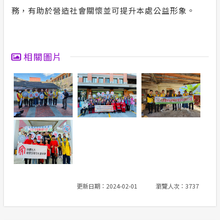
務，有助於營造社會關懷並可提升本處公益形象。
合議制機
隱私權保護
支付或接
政府網站資料開放宣告
相關圖片
服務消息
計畫性工作停電公告-這不是電源不足的停
電
安全性政策
更新日期：2024-02-01
瀏覽人次：3737