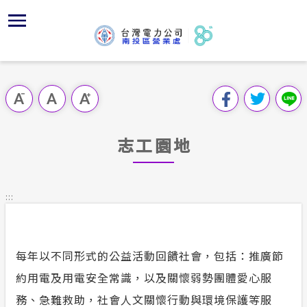
跳
區
為
主
對
行
請
到
主
位置
服務白皮
組織、職
全國法規
申請手續
用戶陳情
要
首頁
內
服務轄區
供電時程
對外關係
電業法
電價表
意見信箱
跳過此工具列
容
區處簡介
區
經營實績
志工園地
解釋性規
營業規章
電費繳付
塊
服務據點
志工園地
地下配電
顧客滿意
行政指導
營業規章
用電安全
為民服務
供電設備
繳費方式
施政計畫
電價表
:::
規章條款
沿革及特
配電線路
預算及決
台灣電力
主動公開資訊
約
每年以不同形式的公益活動回饋社會，包括：推廣節
請願之處
電力生活館
約用電及用電安全常識，以及關懷弱勢團體愛心服
書面之公
務、急難救助，社會人文關懷行動與環境保護等服
常見問答