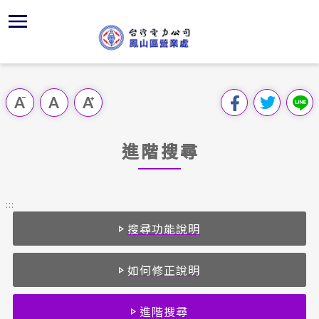
跳
區
為
主
對
行
請
到
主
位置
供電時程
組織、職
全國法規
申請須知
用戶陳情
要
首頁
內
沿革及特
服務白皮
對外關係
電業法
電價表
跳過此工具列
容
區處簡介
區
服務轄區
K書中心
解釋性規
營業規章
電費繳付
塊
服務據點
進階搜尋
經營實績
志工園地
行政指導
營業規章
用電安全
為民服務
地下配電
繳費方式
施政計畫
電價表
:::
規章條款
搜尋功能說明
防救災動
配電線路
預算及決
台灣電力
主動公開資訊
約
請願之處
如何修正說明
電力生活館
合議制機
進階搜尋
常見問答