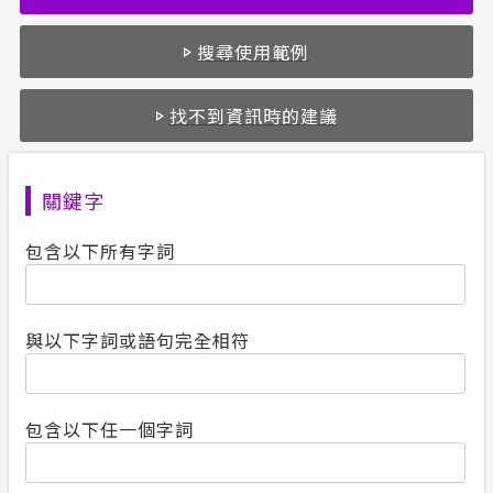
計畫性工作停電公告-這不是電源不足的停
搜尋使用範例
電
找不到資訊時的建議
隱私權保護
政府網站資料開放宣告
關鍵字
安全性政策
包含以下所有字詞
服務消息
與以下字詞或語句完全相符
包含以下任一個字詞