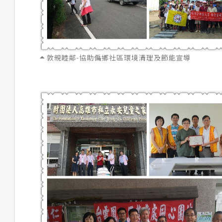
敦親睦鄰-協助偏鄉社區環境清理及節能宣導