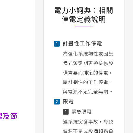
電力小詞典：相關
停電定義說明
計畫性工作停電
1
為強化系統韌性或因設
備老舊定期更換檢修設
備需要而排定的停電，
屬計劃性的工作停電，
與電源不足完全無關。
限電
2
緊急限電
1
理及節
遇系統突發事故，導致
電源不足或設備超過負