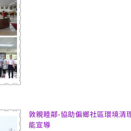
敦親睦鄰-協助偏鄉社區環境清
能宣導