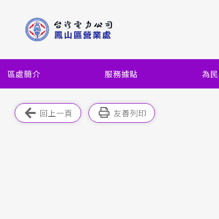
跳
到
主
要
內
容
區處簡介
服務據點
為民
區
塊
跳過此工具列
回上一頁
友善列印