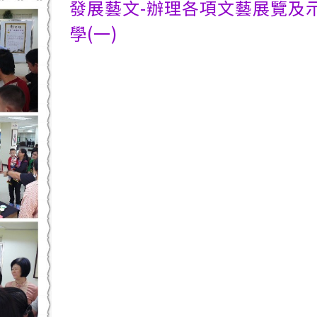
發展藝文-辦理各項文藝展覽及
學(一)