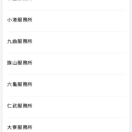
計畫性工作停電公告-這不是電源不足的停
電
小港服務所
隱私權保護
九曲服務所
政府網站資料開放宣告
旗山服務所
安全性政策
服務消息
六龜服務所
仁武服務所
大寮服務所