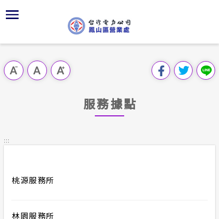
跳
區
為
主
對
行
請
到
主
位置
供電時程
組織、職
全國法規
申請須知
用戶陳情
要
首頁
內
沿革及特
服務白皮
對外關係
電業法
電價表
跳過此工具列
容
區處簡介
區
服務轄區
K書中心
解釋性規
營業規章
電費繳付
塊
服務據點
服務據點
經營實績
志工園地
行政指導
營業規章
用電安全
為民服務
地下配電
繳費方式
施政計畫
電價表
:::
規章條款
防救災動
配電線路
預算及決
台灣電力
主動公開資訊
約
桃源服務所
請願之處
電力生活館
合議制機
林園服務所
常見問答