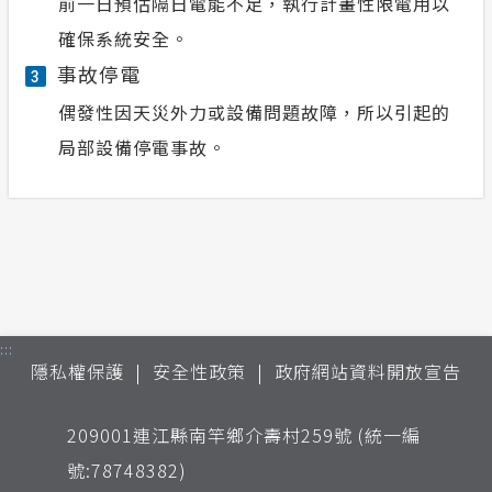
前一日預估隔日電能不足，執行計畫性限電用以
確保系統安全。
事故停電
3
偶發性因天災外力或設備問題故障，所以引起的
局部設備停電事故。
:::
隱私權保護
安全性政策
政府網站資料開放宣告
209001連江縣南竿鄉介壽村259號 (統一編
號:78748382)