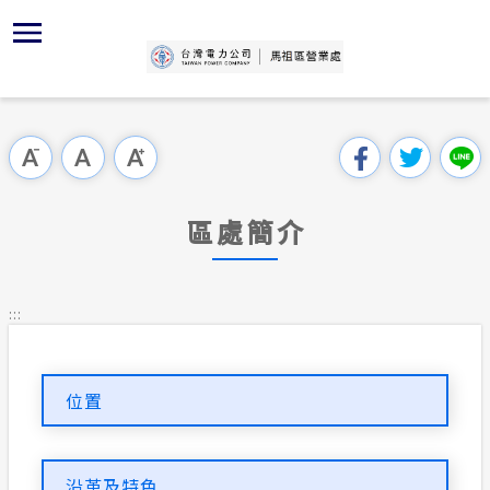
跳
區
為
主
對
行
請
交
到
主
位置
再生能源
組織、職
全國法規
申請手續
用戶陳情
線上投票
要
首頁
內
沿革及特
供電時程
對外關係
電業法
電價表
意見信箱
問卷調查
跳過此工具列
容
區處簡介
區
服務轄區
志工園地
解釋性規
營業規則
電費繳付
塊
服務據點
區處簡介
經營實績
繳費方式
行政指導
營業規則
用電安全
為民服務
地下配電
配電線路
施政計畫
電價表
:::
規章條款
防救災動
預算及決
台灣電力
主動公開資訊
約
位置
區處簡介
請願之處
電力生活館
書面之公
常見問答
沿革及特色