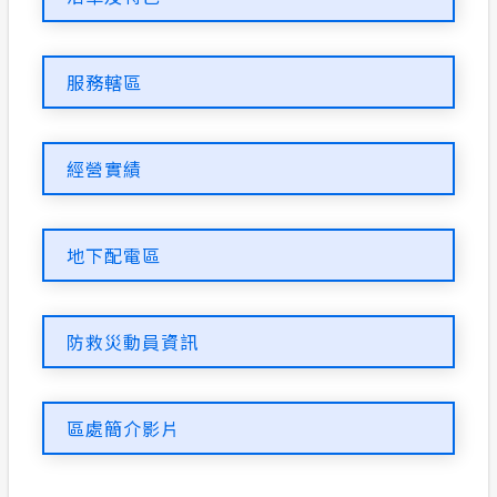
合議制機
交流園地
服務轄區
支付或接
服務消息
安全性政策
經營實績
目前在"區處簡介"單元，包含以下幾個分類：
計畫性工作停電公告-這不是電源不足的停
電
地下配電區
政府網站資料開放宣告
防救災動員資訊
隱私權保護
區處簡介影片