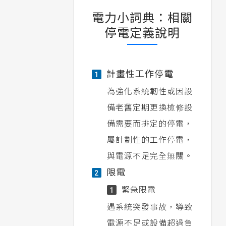
電力小詞典：相關
停電定義說明
計畫性工作停電
1
為強化系統韌性或因設
備老舊定期更換檢修設
備需要而排定的停電，
屬計劃性的工作停電，
與電源不足完全無關。
限電
2
緊急限電
1
遇系統突發事故，導致
電源不足或設備超過負