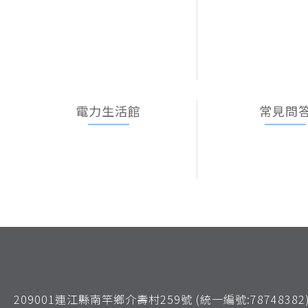
電力生活館
常見問
209001連江縣南竿鄉介壽村259號 (統一編號:78748382