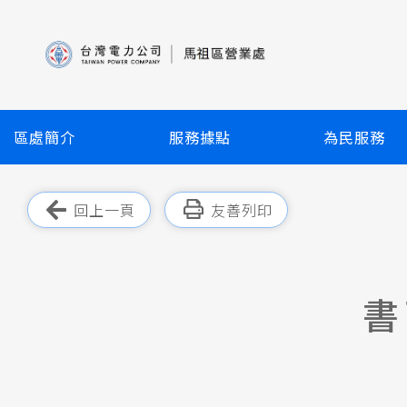
跳
到
主
要
內
容
區處簡介
服務據點
為民服務
區
塊
跳過此工具列
回上一頁
友善列印
書