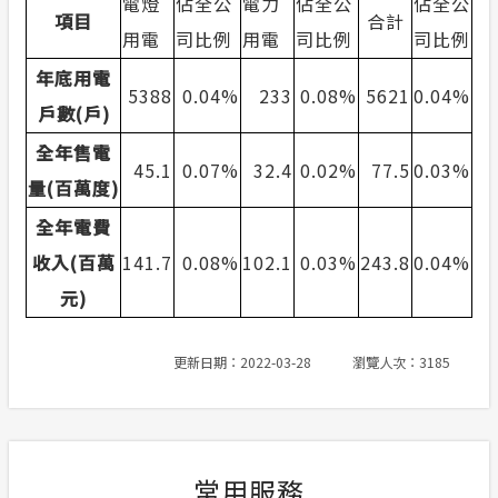
電燈
佔全公
電力
佔全公
佔全公
項目
合計
合議制機
用電
司比例
用電
司比例
司比例
交流園地
年底用電
支付或接
5388
0.04%
233
0.08%
5621
0.04%
服務消息
戶數(戶)
全年售電
安全性政策
45.1
0.07%
32.4
0.02%
77.5
0.03%
量(百萬度)
計畫性工作停電公告-這不是電源不足的停
全年電費
電
收入(百萬
141.7
0.08%
102.1
0.03%
243.8
0.04%
政府網站資料開放宣告
元)
隱私權保護
更新日期：2022-03-28
瀏覽人次：3185
常用服務