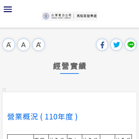
跳
區
為
主
對
行
請
交
到
主
位置
再生能源
組織、職
全國法規
申請手續
用戶陳情
線上投票
要
首頁
內
沿革及特
供電時程
對外關係
電業法
電價表
意見信箱
問卷調查
跳過此工具列
容
區處簡介
區
服務轄區
志工園地
解釋性規
營業規則
電費繳付
塊
服務據點
經營實績
經營實績
繳費方式
行政指導
營業規則
用電安全
為民服務
地下配電
配電線路
施政計畫
電價表
:::
規章條款
防救災動
預算及決
台灣電力
主動公開資訊
約
營業概況 ( 110年度 )
區處簡介
請願之處
電力生活館
書面之公
常見問答