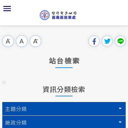
跳
區
為
再
主
對
行
請
到
主
位置
服務白皮
再生能源
組織、職
全國法規
申請手續
用戶陳情
要
首頁
內
沿革及特
供電時程
再生能源
對外關係
電業法
電價表
意見信箱
跳過此工具列
容
區處簡介
區
服務轄區
志工園地
再生能源
解釋性規
營業規則
電費繳付
塊
服務據點
站台檢索
經營實績
繳費方式
併網儲能
行政指導
營業規則
用電安全
為民服務
地下配電
再生能源
共同升壓
施政計畫
電價表
:::
規章條款
資訊分類檢索
防救災動
配電線路
質權設定
預算及決
台灣電力
主動公開資訊
約
轉直供及
請願之處
主題分類
電力生活館
再生能源
書面之公
施政分類
常見問答