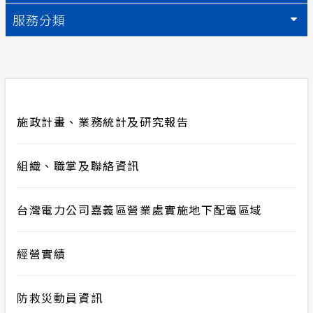
服務分類
再生能源
合議制機
計畫性工作停電公告-這不是電源不足的停
電
再生能源
支付或接
隱私權保護
小額綠電
政府網站資料開放宣告
施政計畫、業務統計及研究報告
丹娜絲颱
安全性政策
組織、職掌及聯絡資訊
服務消息
台灣電力公司嘉義區營業處實施地下配電區域
經營實績
防救災動員資訊