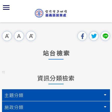
跳
區
為
再
主
對
行
請
到
主
位置
服務白皮
再生能源
組織、職
全國法規
申請手續
用戶陳情
要
首頁
內
沿革及特
供電時程
再生能源
對外關係
電業法
電價表
意見信箱
跳過此工具列
容
區處簡介
區
服務轄區
志工園地
再生能源
解釋性規
營業規則
電費繳付
塊
服務據點
站台檢索
經營實績
繳費方式
併網儲能
行政指導
營業規則
用電安全
為民服務
地下配電
再生能源
共同升壓
施政計畫
電價表
:::
規章條款
資訊分類檢索
防救災動
配電線路
質權設定
預算及決
台灣電力
主動公開資訊
約
轉直供及
請願之處
主題分類
電力生活館
再生能源
書面之公
施政分類
常見問答