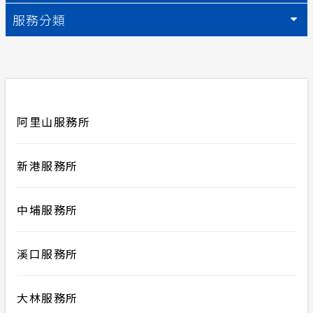
服務分類
再生能源
合議制機
計畫性工作停電公告-這不是電源不足的停
電
再生能源
支付或接
隱私權保護
小額綠電
政府網站資料開放宣告
阿里山服務所
丹娜絲颱
安全性政策
新港服務所
服務消息
中埔服務所
溪口服務所
大林服務所